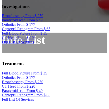
Investigations
Bronchoscopy
From $ 250
Paratyroid scan
From $ 49
Orthotics
From $ 177
Captopril Renogram
From $ 65
Full Blood Picture
From $ 35
Info List
CT Head
From $ 220
Full List Of Services
Treatments
Full Blood Picture
From $ 35
Orthotics
From $ 177
Bronchoscopy
From $ 250
CT Head
From $ 220
Paratyroid scan
From $ 49
Captopril Renogram
From $ 65
Full List Of Services