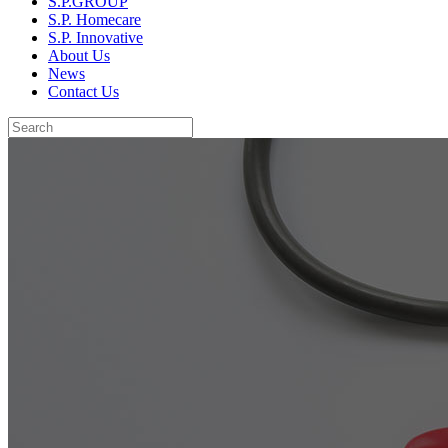
S.P.GROUP
S.P. Homecare
S.P. Innovative
About Us
News
Contact Us