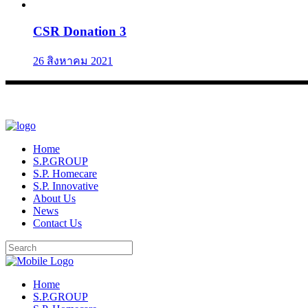
CSR Donation 3
26 สิงหาคม 2021
Home
S.P.GROUP
S.P. Homecare
S.P. Innovative
About Us
News
Contact Us
Home
S.P.GROUP