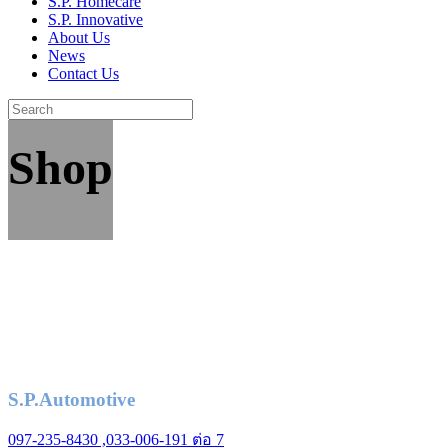
S.P. Homecare
S.P. Innovative
About Us
News
Contact Us
Shop
S.P.Automotive
097-235-8430 ,033-006-191 ต่อ 7